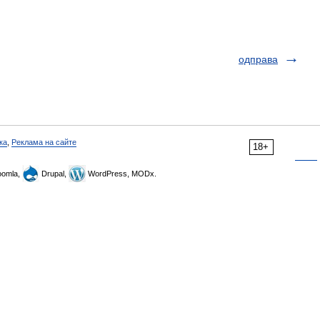
одправа
ка
,
Реклама на сайте
18+
omla,
Drupal,
WordPress, MODx.