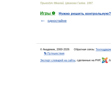
Прыгодз
і
ч
М
і
калай
,
Ц
і
ванова
Гал
і
на
.
1997
.
Игры ⚽
Нужно решить контрольную?
одностайне
© Академик, 2000-2026
Обратная связь:
Техподдерж
👣 Путешествия
Экспорт словарей на сайты
, сделанные на PHP,
Jo