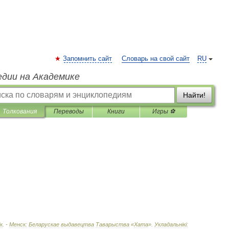
Запомнить сайт
Словарь на свой сайт
RU
едии на Академике
Найти!
Толкования
Переводы
Книги
Игры ⚽
к
. -
Менск:
Беларускае
выдавецтва
Таварыства
«
Хата
»
.
Укладальн
і
к
і
: