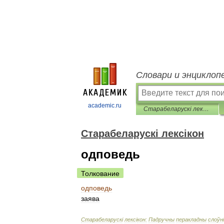
Словари и энциклоп
academic.ru
Старабеларускі лексікон
Старабеларускі лексікон
одповедь
Толкование
одповедь
заява
Старабеларуск
і
лекс
і
кон:
Падручны
перакладны
слоўн
і